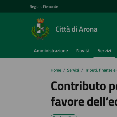
Vai ai contenuti
Vai al footer
Regione Piemonte
Città di Arona
Amministrazione
Novità
Servizi
Home
/
Servizi
/
Tributi, finanze e
Contributo pe
favore dell’