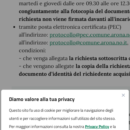
martedì e giovedì dalle ore 09.30 alle ore 12.30
congiuntamente alla fotocopia del documento 
richiesta non viene firmata davanti all'incari
tramite posta elettronica certificata (PEC)
all’indirizzo:
protocollo@pec.comune.arona.no
all’indirizzo:
protocollo@comune.arona.no.it
,
condizioni:
- che venga allegata
la richiesta sottoscritta
- che vengano allegate
la copia della richies
documento d’identità del richiedente acquis
Cosa serve
Diamo valore alla tua privacy
Questo sito fa uso di cookie per migliorare la navigazione degli
Per la richiesta di contributo
previste dal Rego
utenti e per raccogliere informazioni sull'utilizzo del sito stesso.
locali per le imprese operanti e di nuova costi
Per maggiori informazioni consulta la nostra
Privacy Policy
e la