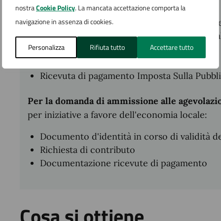
comunale":
nostra
Cookie Policy
. La mancata accettazione comporta la
navigazione in assenza di cookies.
Documento d'identità in corso di validità d
Ricevuta di pagamento IMU (parte dovuta 
Personalizza
Rifiuta tutto
Accettare tutto
Ricevuta di pagamento TARI
Ricevuta di pagamento TOSAP
Ricevuta di pagamento Imposta Sulla Pubbli
Per la domanda di ammissione alle agevolazi
per iniziative a favore dell'economia locale:
Documento d'identità in corso di validità d
Richiesta di contributo
Documentazione ricevute di pagamento
Cosa si ottiene