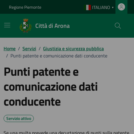
Vai ai contenuti
Vai al footer
Regione Piemonte
ITALIANO
▼
Città di Arona
Home
/
Servizi
/
Giustizia e sicurezza pubblica
/
Punti patente e comunicazione dati conducente
Punti patente e
comunicazione dati
conducente
Servizio attivo
Se una multa prevede una decurtazione di punti sulla patente