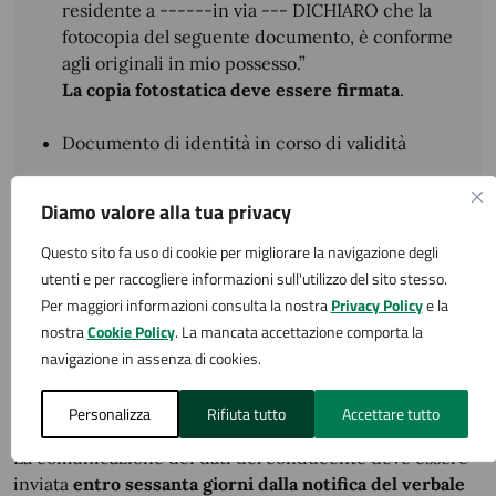
residente a ------in via --- DICHIARO che la
fotocopia del seguente documento, è conforme
agli originali in mio possesso.”
La copia fotostatica deve essere firmata
.
Documento di identità in corso di validità
Diamo valore alla tua privacy
Cosa si ottiene
Questo sito fa uso di cookie per migliorare la navigazione degli
utenti e per raccogliere informazioni sull'utilizzo del sito stesso.
Per maggiori informazioni consulta la nostra
Privacy Policy
e la
La decurtazione o la riattribuzione dei punti sulla
nostra
Cookie Policy
. La mancata accettazione comporta la
patente.
navigazione in assenza di cookies.
Tempi e scadenze
Personalizza
Rifiuta tutto
Accettare tutto
La comunicazione dei dati del conducente deve essere
inviata
entro sessanta giorni dalla notifica del verbale