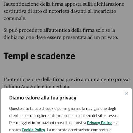
l'autenticazione della firma apposta sulla dichiarazione
sostitutiva di atto di notorietà davanti all'incaricato
comunale.
Si può procedere all'autentica della firma solo se la
dichiarazione deve essere presentata ad un privato.
Tempi e scadenze
L'autenticazione della firma previo appuntamento presso
l'ufficio Anagrafe è immediata.
Diamo valore alla tua privacy
La dichiarazione sostitutiva di atto di notorietà ha la
validità dei documenti o certificati che sostituisce.
Questo sito fa uso di cookie per migliorare la navigazione degli
utenti e per raccogliere informazioni sull'utilizzo del sito stesso.
Per maggiori informazioni consulta la nostra
Privacy Policy
e la
nostra
Cookie Policy
. La mancata accettazione comporta la