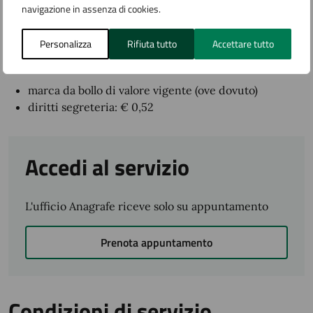
Quanto costa
navigazione in assenza di cookies.
Personalizza
Rifiuta tutto
Accettare tutto
I costi,
solo nel caso in cui sia necessaria
l’autenticazione di firma
, sono composti da:
marca da bollo di valore vigente (ove dovuto)
diritti segreteria: € 0,52
Accedi al servizio
L'ufficio Anagrafe riceve solo su appuntamento
Prenota appuntamento
Condizioni di servizio