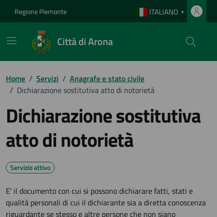
Vai ai contenuti
Vai al footer
Regione Piemonte
ITALIANO
▼
Città di Arona
Home
/
Servizi
/
Anagrafe e stato civile
/
Dichiarazione sostitutiva atto di notorietà
Dichiarazione sostitutiva
atto di notorietà
Servizio attivo
E' il documento con cui si possono dichiarare fatti, stati e
qualità personali di cui il dichiarante sia a diretta conoscenza
riguardante se stesso e altre persone che non siano