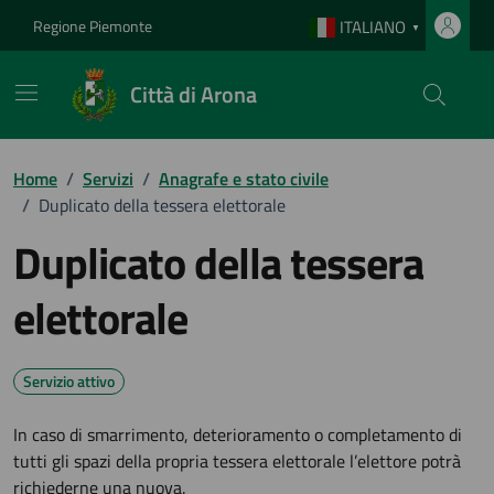
Vai ai contenuti
Vai al footer
Regione Piemonte
ITALIANO
▼
Città di Arona
Home
/
Servizi
/
Anagrafe e stato civile
/
Duplicato della tessera elettorale
Duplicato della tessera
elettorale
Servizio attivo
In caso di smarrimento, deterioramento o completamento di
tutti gli spazi della propria tessera elettorale l’elettore potrà
richiederne una nuova.