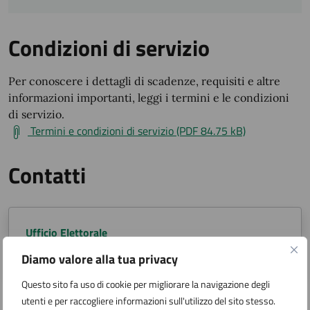
Condizioni di servizio
Per conoscere i dettagli di scadenze, requisiti e altre
informazioni importanti, leggi i termini e le condizioni
di servizio.
Termini e condizioni di servizio (PDF 84.75 kB)
Contatti
Ufficio Elettorale
Via San Carlo 2, Arona (NO)
Diamo valore alla tua privacy
Questo sito fa uso di cookie per migliorare la navigazione degli
utenti e per raccogliere informazioni sull'utilizzo del sito stesso.