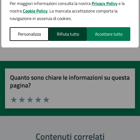
Per maggiori informazioni consulta la nostra
Privacy Policy
e la
Argomenti:
nostra
Cookie Policy
. La mancata accettazione comporta la
Elezioni
navigazione in assenza di cookies.
Personalizza
Rifiuta tutto
Accettare tutto
Pagina aggiornata il 28/01/2025
Quanto sono chiare le informazioni su questa
pagina?
Valuta 1 stelle su 5
Valuta 2 stelle su 5
Valuta 3 stelle su 5
Valuta 4 stelle su 5
Valuta 5 stelle su 5
Contenuti correlati