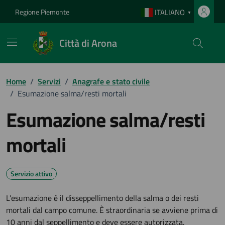
Vai ai contenuti
Vai al footer
Regione Piemonte
ITALIANO
▼
Città di Arona
Home
/
Servizi
/
Anagrafe e stato civile
/
Esumazione salma/resti mortali
Esumazione salma/resti
mortali
Servizio attivo
L’esumazione è il disseppellimento della salma o dei resti
mortali dal campo comune. È straordinaria se avviene prima di
10 anni dal seppellimento e deve essere autorizzata.