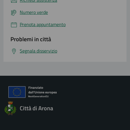
Richiedi assistenza
Numero verde
Prenota appuntamento
Problemi in città
Segnala disservizio
Città di Arona