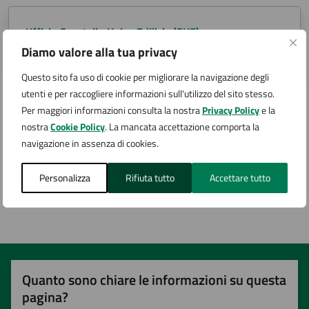
Ufficio Sportello Unico Edilizia (SUE)
Diamo valore alla tua privacy
Via San Carlo 2, Arona (NO)
Questo sito fa uso di cookie per migliorare la navigazione degli
utenti e per raccogliere informazioni sull'utilizzo del sito stesso.
Per maggiori informazioni consulta la nostra
Privacy Policy
e la
Argomenti:
nostra
Cookie Policy
. La mancata accettazione comporta la
navigazione in assenza di cookies.
Urbanizzazione
Personalizza
Rifiuta tutto
Accettare tutto
Pagina aggiornata il 19/12/2024
Quanto sono chiare le informazioni su questa
pagina?