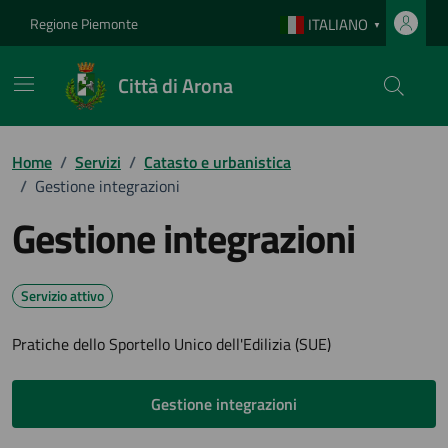
Vai ai contenuti
Vai al footer
Regione Piemonte
ITALIANO
▼
Città di Arona
Home
/
Servizi
/
Catasto e urbanistica
/
Gestione integrazioni
Gestione integrazioni
Servizio attivo
Pratiche dello Sportello Unico dell'Edilizia (SUE)
Gestione integrazioni