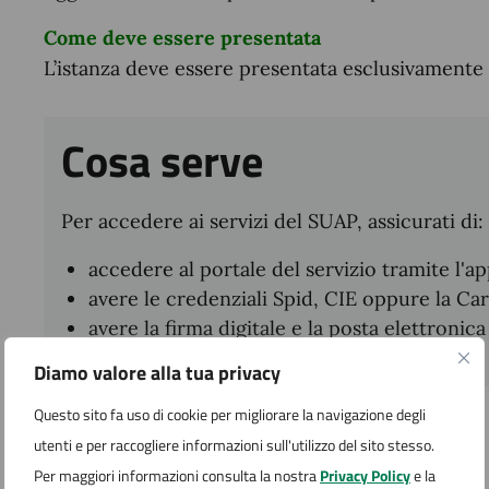
Come deve essere presentata
L’istanza deve essere presentata esclusivamente 
Cosa serve
Per accedere ai servizi del SUAP, assicurati di:
accedere al portale del servizio tramite l'ap
avere le credenziali Spid, CIE oppure la Car
avere la firma digitale e la posta elettronica
Diamo valore alla tua privacy
Questo sito fa uso di cookie per migliorare la navigazione degli
Cosa si ottiene
utenti e per raccogliere informazioni sull'utilizzo del sito stesso.
Per maggiori informazioni consulta la nostra
Privacy Policy
e la