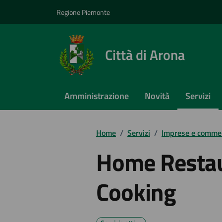
Vai ai contenuti
Vai al footer
Regione Piemonte
Città di Arona
Amministrazione
Novità
Servizi
Home
/
Servizi
/
Imprese e comme
Home Resta
Cooking