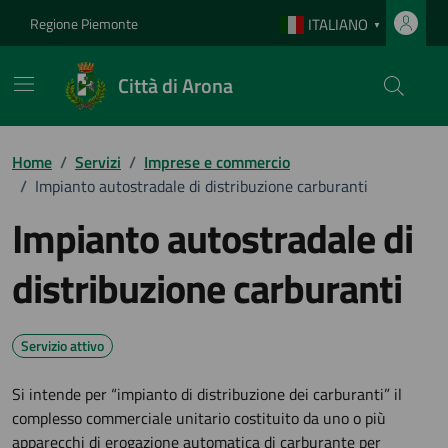
Vai ai contenuti
Vai al footer
Regione Piemonte
ITALIANO
▼
Città di Arona
Home
/
Servizi
/
Imprese e commercio
/
Impianto autostradale di distribuzione carburanti
Impianto autostradale di
distribuzione carburanti
Servizio attivo
Si intende per “impianto di distribuzione dei carburanti” il
complesso commerciale unitario costituito da uno o più
apparecchi di erogazione automatica di carburante per