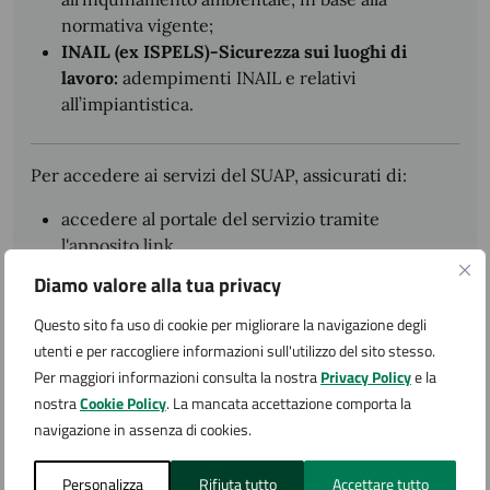
normativa vigente;
INAIL (ex ISPELS)-Sicurezza sui luoghi di
lavoro:
adempimenti INAIL e relativi
all’impiantistica.
Per accedere ai servizi del SUAP, assicurati di:
accedere al portale del servizio tramite
l'apposito link
avere le credenziali Spid, CIE oppure la Carta
Diamo valore alla tua privacy
Nazionale dei Servizi
Questo sito fa uso di cookie per migliorare la navigazione degli
avere la firma digitale e la posta elettronica
utenti e per raccogliere informazioni sull'utilizzo del sito stesso.
certificata (PEC)
Per maggiori informazioni consulta la nostra
Privacy Policy
e la
nostra
Cookie Policy
. La mancata accettazione comporta la
navigazione in assenza di cookies.
Cosa si ottiene
Personalizza
Rifiuta tutto
Accettare tutto