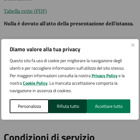
Tabella rette (PDF)
Nulla è dovuto all'atto della presentazione dell'istanza.
Accedi al servizio
Diamo valore alla tua privacy
Questo sito fa uso di cookie per migliorare la navigazione degli
utenti e per raccogliere informazioni sull'utilizzo del sito stesso.
Richiesta iscrizione asilo nido in modalità
Per maggiori informazioni consulta la nostra
Privacy Policy
e la
telematica
nostra
Cookie Policy
. La mancata accettazione comporta la
navigazione in assenza di cookies.
Oppure, puoi prenotare un appuntamento e
presentarti presso gli uffici.
Personalizza
Rifiuta tutto
Accettare tutto
Condizioni di servizio