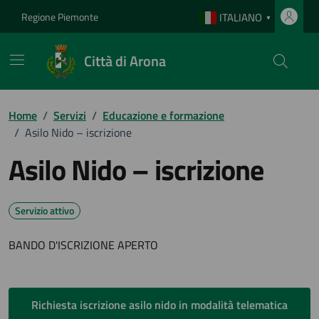
Vai ai contenuti
Vai al footer
Regione Piemonte
ITALIANO
▼
Città di Arona
Home
/
Servizi
/
Educazione e formazione
/
Asilo Nido – iscrizione
Asilo Nido – iscrizione
Servizio attivo
BANDO D'ISCRIZIONE APERTO
Richiesta iscrizione asilo nido in modalità telematica