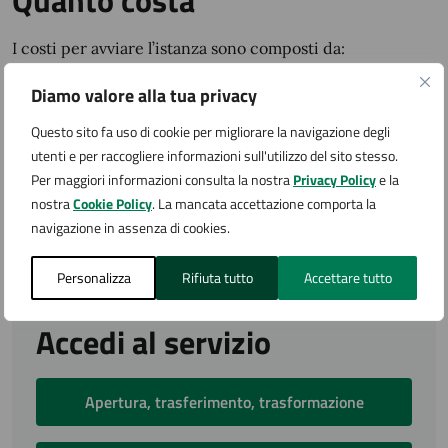
Quanto costa
I costi per avviare l’istanza sono composti da:
marca da bollo di valore vigente (ove dovuto)
Diamo valore alla tua privacy
diritti SUAP (se richiesti);
Questo sito fa uso di cookie per migliorare la navigazione degli
diritti di istruttoria dei vari Enti coinvolti (se
utenti e per raccogliere informazioni sull'utilizzo del sito stesso.
richiesti).
Per maggiori informazioni consulta la nostra
Privacy Policy
e la
nostra
Cookie Policy
. La mancata accettazione comporta la
Per informazioni riguardo ai costi e alla modalità di
navigazione in assenza di cookies.
pagamento vedere la
sezione Pagamenti per le Attività
Produttive (SUAP)
Personalizza
Rifiuta tutto
Accettare tutto
Accedi al servizio
Apertura, trasferimento, trasformazione