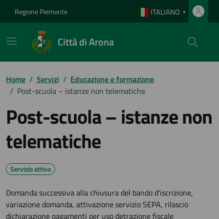
Vai ai contenuti
Vai al footer
Regione Piemonte
ITALIANO
▼
Città di Arona
Home
/
Servizi
/
Educazione e formazione
/
Post-scuola – istanze non telematiche
Post-scuola – istanze non
telematiche
Servizio attivo
Domanda successiva alla chiusura del bando d'iscrizione,
variazione domanda, attivazione servizio SEPA, rilascio
dichiarazione pagamenti per uso detrazione fiscale