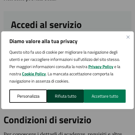
Accedi al servizio
Diamo valore alla tua privacy
L'ufficio Istruzione riceve senza appuntamento
Questo sito fa uso di cookie per migliorare la navigazione degli
utenti e per raccogliere informazioni sull'utilizzo del sito stesso.
Per maggiori informazioni consulta la nostra
Privacy Policy
e la
Ulteriori informazioni
nostra
Cookie Policy
. La mancata accettazione comporta la
navigazione in assenza di cookies.
Si invita a prendere visione del
Regolamento Comunale
per la puntuale conoscenza dei termini e delle
Personalizza
Rifiuta tutto
Accettare tutto
condizioni del servizio.
Condizioni di servizio
Per conoscere i dettagli di scadenze, requisiti e altre