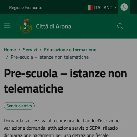
Vai ai contenuti
Vai al footer
Regione Piemonte
ITALIANO
▼
Città di Arona
Home
/
Servizi
/
Educazione e formazione
/
Pre-scuola – istanze non telematiche
Pre-scuola – istanze non
telematiche
Servizio attivo
Domanda successiva alla chiusura del bando d'iscrizione,
variazione domanda, attivazione servizio SEPA, rilascio
dichiarazione pagamenti per uso detrazione fiscale