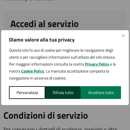
Accedi al servizio
Diamo valore alla tua privacy
L'ufficio Istruzione riceve senza appuntamento
Questo sito fa uso di cookie per migliorare la navigazione degli
utenti e per raccogliere informazioni sull'utilizzo del sito stesso.
Per maggiori informazioni consulta la nostra
Privacy Policy
e la
Ulteriori informazioni
nostra
Cookie Policy
. La mancata accettazione comporta la
navigazione in assenza di cookies.
Si invita a prendere visione del
Regolamento
Comun
ale
per la puntuale conoscenza dei termini e
Personalizza
Rifiuta tutto
Accettare tutto
delle condizioni del servizio.
Condizioni di servizio
Per conoscere i dettagli di scadenze, requisiti e altre