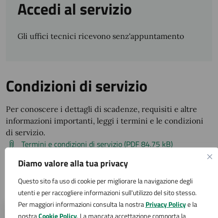
Accedi al servizio
Gli uffici tecnici ricevono senz'appuntamento
Condizioni di servizio
Per conoscere i dettagli di scadenze, requisiti e altre
informazioni importanti, leggi i termini e le condizioni
di servizio.
Termini e condizioni di servizio (PDF 84.75 kB)
Diamo valore alla tua privacy
Contatti
Questo sito fa uso di cookie per migliorare la navigazione degli
utenti e per raccogliere informazioni sull'utilizzo del sito stesso.
Per maggiori informazioni consulta la nostra
Privacy Policy
e la
Ufficio Lavori Pubblici - Servizi tecnici, opere ed
nostra
Cookie Policy
. La mancata accettazione comporta la