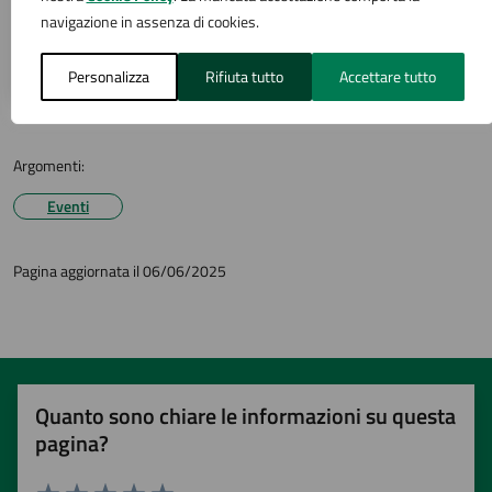
infrastrutture
navigazione in assenza di cookies.
Via San Carlo 2, Arona (NO)
Personalizza
Rifiuta tutto
Accettare tutto
Argomenti:
Eventi
Pagina aggiornata il 06/06/2025
Quanto sono chiare le informazioni su questa
pagina?