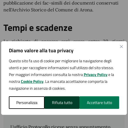
pubblicazione dei fac-simili dei documenti conservati
nell'Archivio Storico del Comune di Arona.
Tempi e scadenze
La richiesta di accesso sarà evasa entro 30 giorni
consecutivi dalla presentazione
Diamo valore alla tua privacy
Questo sito fa uso di cookie per migliorare la navigazione degli
Quanto costa
utenti e per raccogliere informazioni sull'utilizzo del sito stesso.
Per maggiori informazioni consulta la nostra
Privacy Policy
e la
Il servizio è gratuito, fatta eccezione per i costi di
nostra
Cookie Policy
. La mancata accettazione comporta la
riproduzione.
navigazione in assenza di cookies.
Personalizza
Rifiuta tutto
Accettare tutto
Accedi al servizio
L'ufficio Protocollo riceve senza appuntamento