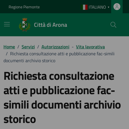
Vai ai contenuti
Vai al footer
Regione Piemonte
ITALIANO
▼
Città di Arona
Home
/
Servizi
/
Autorizzazioni
-
Vita lavorativa
/
Richiesta consultazione atti e pubblicazione fac-simili
documenti archivio storico
Richiesta consultazione
atti e pubblicazione fac-
simili documenti archivio
storico