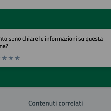
to sono chiare le informazioni su questa
na?
1 stelle su 5
uta 2 stelle su 5
Valuta 3 stelle su 5
Valuta 4 stelle su 5
Valuta 5 stelle su 5
Contenuti correlati