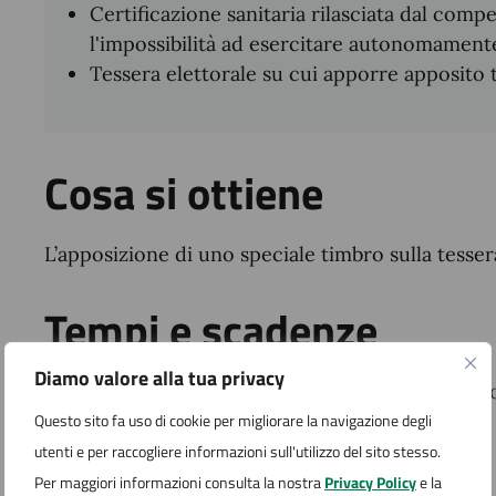
Certificazione sanitaria rilasciata dal comp
l'impossibilità ad esercitare autonomamente 
Tessera elettorale su cui apporre apposito
Cosa si ottiene
L’apposizione di uno speciale timbro sulla tesser
Tempi e scadenze
Diamo valore alla tua privacy
I termini del procedimento sono stabiliti dalla n
Questo sito fa uso di cookie per migliorare la navigazione degli
Quanto costa
utenti e per raccogliere informazioni sull'utilizzo del sito stesso.
Per maggiori informazioni consulta la nostra
Privacy Policy
e la