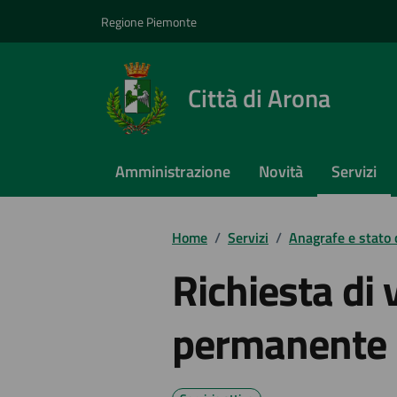
Vai ai contenuti
Vai al footer
Regione Piemonte
Città di Arona
Amministrazione
Novità
Servizi
Home
/
Servizi
/
Anagrafe e stato c
Richiesta di 
permanente