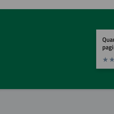
Quan
pagi
Valuta 
Val