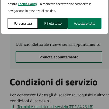
nostra
Cookie Policy
. La mancata accettazione comporta la
Non sono previsti costi.
navigazione in assenza di cookies.
Personalizza
Rifiuta tutto
Accettare tutto
Accedi al servizio
L'Ufficio Elettorale riceve senza appuntamento
Prenota appuntamento
Condizioni di servizio
Per conoscere i dettagli di scadenze, requisiti e altre i
condizioni di servizio.
Termini e condizioni di servizio (PDF 84.75 kB)