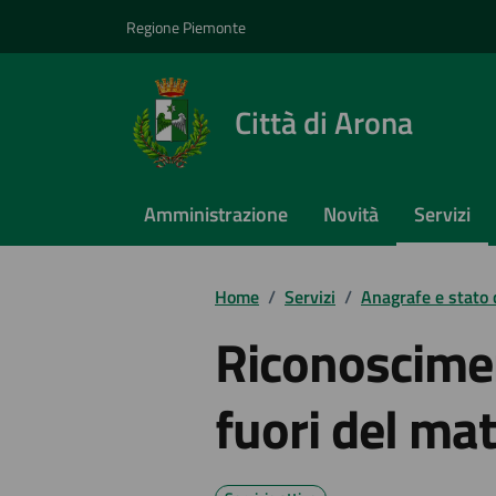
Vai ai contenuti
Vai al footer
Regione Piemonte
Città di Arona
Amministrazione
Novità
Servizi
Home
/
Servizi
/
Anagrafe e stato c
Riconoscimen
fuori del ma