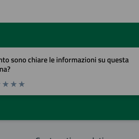
to sono chiare le informazioni su questa
na?
1 stelle su 5
uta 2 stelle su 5
Valuta 3 stelle su 5
Valuta 4 stelle su 5
Valuta 5 stelle su 5