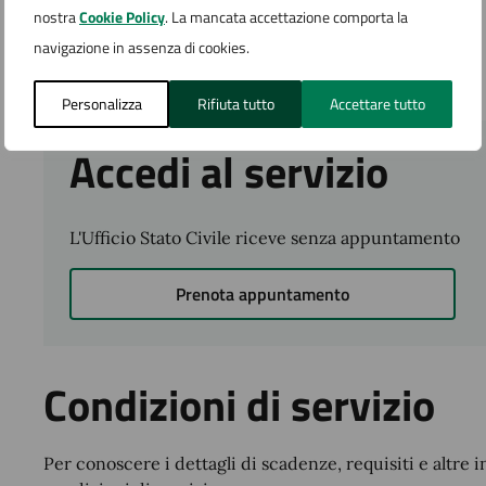
Quanto costa
nostra
Cookie Policy
. La mancata accettazione comporta la
navigazione in assenza di cookies.
Non sono previsti costi.
Personalizza
Rifiuta tutto
Accettare tutto
Accedi al servizio
L'Ufficio Stato Civile riceve senza appuntamento
Prenota appuntamento
Condizioni di servizio
Per conoscere i dettagli di scadenze, requisiti e altre i