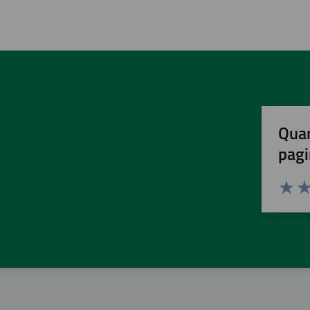
Quan
pagi
Valuta 
Val