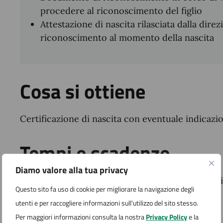
procedere al riconoscimento del figlio
Attestazione di nascita rilasciata dalla direz
riconoscimento al momento della nascita
Cosa si ottiene
Certificazione di nascita con eventuale indicazio
Tempi e scadenze
Diamo valore alla tua privacy
Il riconoscimento di figli nati fuori da matrimoni
Questo sito fa uso di cookie per migliorare la navigazione degli
momento.
utenti e per raccogliere informazioni sull'utilizzo del sito stesso.
Per maggiori informazioni consulta la nostra
Privacy Policy
e la