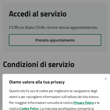
Accedi al servizio
L'Ufficio Stato Civile riceve senza appuntamento
Prenota appuntamento
Condizioni di servizio
Per conoscere i dettagli di scadenze, requisiti e altre
Diamo valore alla tua privacy
informazioni importanti, leggi i termini e le condizioni
di servizio.
Questo sito fa uso di cookie per migliorare la navigazione degli
Termini e condizioni di servizio (PDF 84.75 kB)
utenti e per raccogliere informazioni sull'utilizzo del sito stesso.
Per maggiori informazioni consulta la nostra
Privacy Policy
e la
Contatti
nostra
Cookie Policy
. La mancata accettazione comporta la