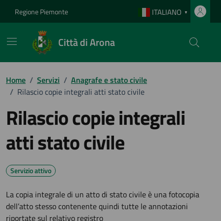
Vai ai contenuti
Vai al footer
Regione Piemonte
ITALIANO
▼
Città di Arona
Home
/
Servizi
/
Anagrafe e stato civile
/
Rilascio copie integrali atti stato civile
Rilascio copie integrali
atti stato civile
Servizio attivo
La copia integrale di un atto di stato civile è una fotocopia
dell’atto stesso contenente quindi tutte le annotazioni
riportate sul relativo registro