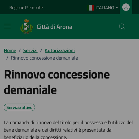
Vai ai contenuti
Vai al footer
Regione Piemonte
ITALIANO
▼
Città di Arona
Home
/
Servizi
/
Autorizzazioni
/
Rinnovo concessione demaniale
Rinnovo concessione
demaniale
Servizio attivo
La domanda di rinnovo del titolo per il possesso e l’utilizzo del
bene demaniale e dei diritti relativi é presentata dal
beneficiario della concessione.