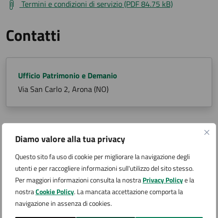
Termini e condizioni di servizio (PDF 84.75 kB)
Contatti
Ufficio Patrimonio e Demanio
Via San Carlo 2, Arona (NO)
Diamo valore alla tua privacy
Argomenti:
Questo sito fa uso di cookie per migliorare la navigazione degli
Acqua
utenti e per raccogliere informazioni sull'utilizzo del sito stesso.
Per maggiori informazioni consulta la nostra
Privacy Policy
e la
Pagina aggiornata il 29/01/2025
nostra
Cookie Policy
. La mancata accettazione comporta la
navigazione in assenza di cookies.