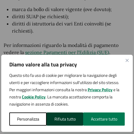
marca da bollo di valore vigente (ove dovuto);
diritti SUAP (se richiesti);
diritti di istruttoria dei vari Enti coinvolti (se
richiesti).
Per informazioni riguardo la modalità di pagamento
vedere la
sezione Pagamenti per l'Edilizia (SUE)
.
Diamo valore alla tua privacy
Accedi al servizio
Questo sito fa uso di cookie per migliorare la navigazione degli
utenti e per raccogliere informazioni sull'utilizzo del sito stesso.
Per maggiori informazioni consulta la nostra
Privacy Policy
e la
Nuova autorizzazione
nostra
Cookie Policy
. La mancata accettazione comporta la
navigazione in assenza di cookies.
Le istanze devono essere presentate
Personalizza
Rifiuta tutto
Accettare tutto
esclusivamente in modalità telematica