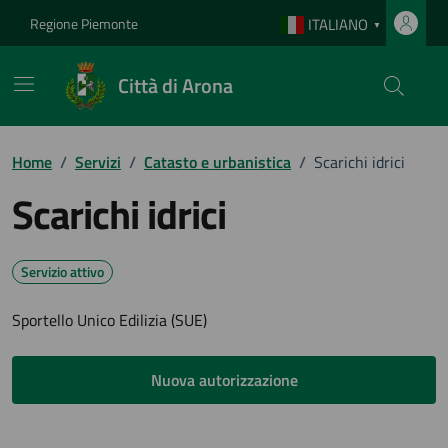
Vai ai contenuti
Vai al footer
Regione Piemonte
ITALIANO
▼
Città di Arona
Home
/
Servizi
/
Catasto e urbanistica
/
Scarichi idrici
Scarichi idrici
Servizio attivo
Sportello Unico Edilizia (SUE)
Nuova autorizzazione