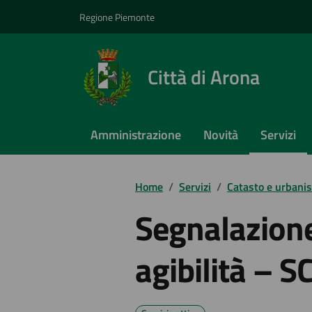
Vai ai contenuti
Vai al footer
Regione Piemonte
Città di Arona
Amministrazione
Novità
Servizi
Home
/
Servizi
/
Catasto e urbanis
Segnalazione 
agibilità – S