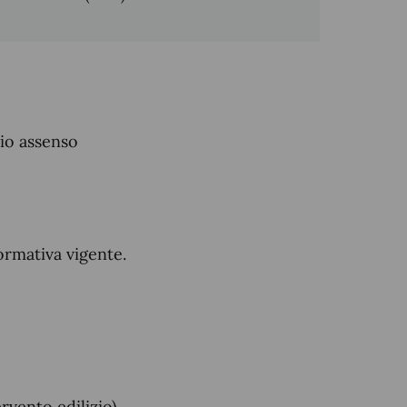
zio assenso
ormativa vigente.
ervento edilizio).