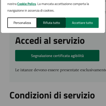
nostra
Cookie Policy
. La mancata accettazione comporta la
navigazione in assenza di cookies.
Per informazioni riguardo la modalità di pagam
l'Edilizia (SUE)
.
Personalizza
Rifiuta tutto
Accettare tutto
Accedi al servizio
Segnalazione certificata agibilità
Le istanze devono essere presentate esclusivamente
Condizioni di servizio