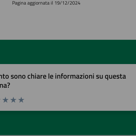
Pagina aggiornata il 19/12/2024
to sono chiare le informazioni su questa
na?
1 stelle su 5
uta 2 stelle su 5
Valuta 3 stelle su 5
Valuta 4 stelle su 5
Valuta 5 stelle su 5