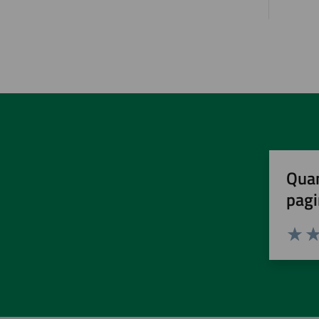
Quan
pagi
Valuta 
Val