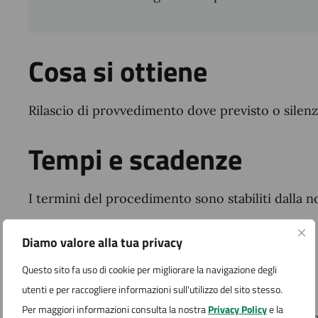
Cosa si ottiene
Rilascio di provvedimento dove previsto o silen
Tempi e scadenze
I termini del procedimento sono stabiliti dalla n
Quanto costa
Diamo valore alla tua privacy
Questo sito fa uso di cookie per migliorare la navigazione degli
I costi per avviare l’istanza sono composti da:
utenti e per raccogliere informazioni sull'utilizzo del sito stesso.
Per maggiori informazioni consulta la nostra
Privacy Policy
e la
diritti di segreteria (in relazione al tipo di int