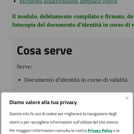
Richiesta disattivazione lampada votiva
Il modulo, debitamente compilato e firmato, dev
fotocopia del documento d’identità in corso di v
Cosa serve
Serve:
Documento d'identità in corso di validità
Diamo valore alla tua privacy
Cosa si ottiene
Questo sito fa uso di cookie per migliorare la navigazione degli
utenti e per raccogliere informazioni sull'utilizzo del sito stesso.
In base al caso:
Per maggiori informazioni consulta la nostra
Privacy Policy
e la