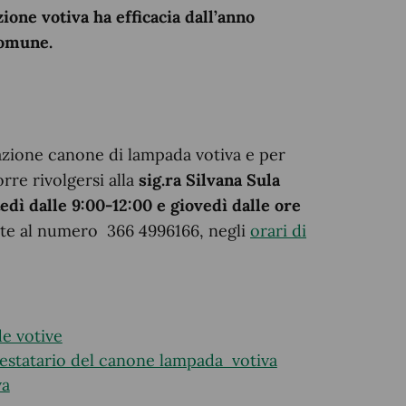
zione votiva ha efficacia dall’anno
Comune.
tazione canone di lampada votiva e per
rre rivolgersi alla
sig.ra Silvana Sula
dì dalle 9:00-12:00 e giovedì dalle ore
nte al numero 366 4996166, negli
orari di
de votive
testatario del canone lampada votiva
va