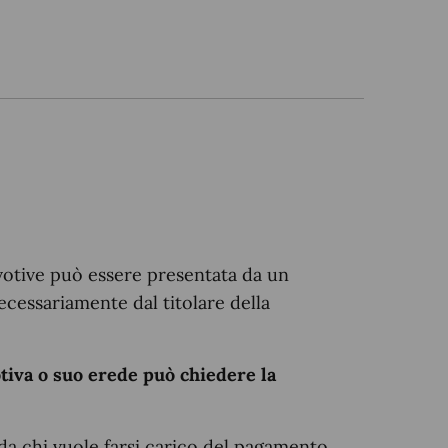
votive può essere presentata da un
ecessariamente dal titolare della
votiva o suo erede può chiedere la
 da chi vuole farsi carico del pagamento