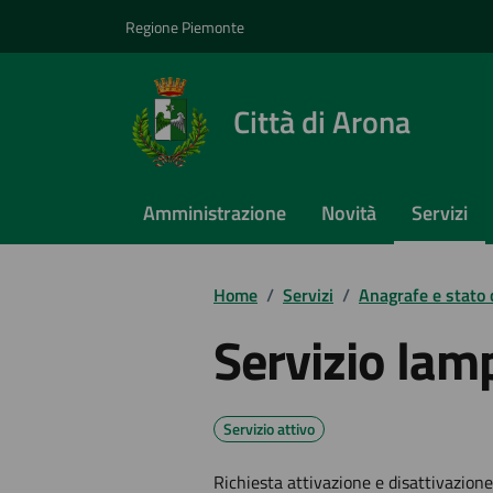
Vai ai contenuti
Vai al footer
Regione Piemonte
Città di Arona
Amministrazione
Novità
Servizi
Home
/
Servizi
/
Anagrafe e stato c
Servizio lam
Servizio attivo
Richiesta attivazione e disattivazion