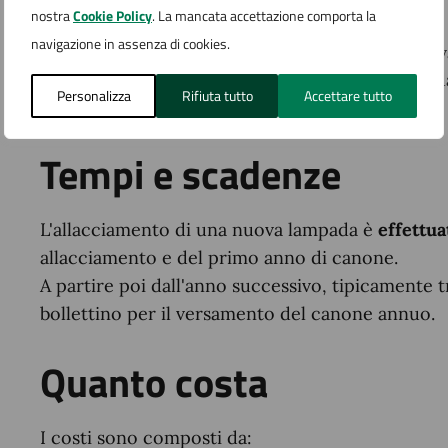
nostra
Cookie Policy
. La mancata accettazione comporta la
attivazione della lampada votiva;
navigazione in assenza di cookies.
variazione intestazione canone lampada votiv
rettifica indirizzo intestatario canone lampad
Personalizza
Rifiuta tutto
Accettare tutto
disattivazione lampada votiva.
Tempi e scadenze
L'allacciamento di una nuova lampada è
effettu
allacciamento e del primo anno di canone.
A partire poi dall'anno successivo, tipicamente t
bollettino per il versamento del canone annuo.
Quanto costa
I costi sono composti da: