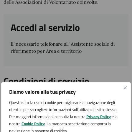
delle Associazioni di Volontariato coinvolte.
Accedi al servizio
E' necessario telefonare all' Assistente sociale di
riferimento per Area e territorio
Condizioni di servizio
Diamo valore alla tua privacy
Per conoscere i dettagli di scadenze, requisiti e altre
Questo sito fa uso di cookie per migliorare la navigazione degli
informazioni importanti, leggi i termini e le condizioni
utenti e per raccogliere informazioni sull'utilizzo del sito stesso.
di servizio.
Termini e condizioni di servizio (PDF 0 bytes)
Per maggiori informazioni consulta la nostra
Privacy Policy
e la
nostra
Cookie Policy
. La mancata accettazione comporta la
navigazione in assenza di cookies.