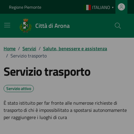
Vai ai contenuti
Vai al footer
Regione Piemonte
ITALIANO
▼
Città di Arona
Home
/
Servizi
/
Salute, benessere e assistenza
/
Servizio trasporto
Servizio trasporto
Servizio attivo
È stato istituito per far fronte alle numerose richieste di
trasporto di chi è impossibilitato a spostarsi autonomamente
per raggiungere i luoghi di cura