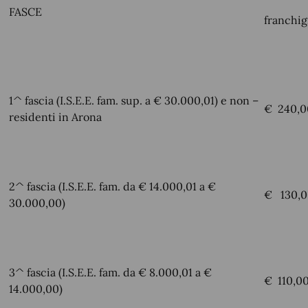
FASCE
franchig
1^ fascia (I.S.E.E. fam. sup. a € 30.000,01) e non –
€ 240,0
residenti in Arona
2^ fascia (I.S.E.E. fam. da € 14.000,01 a €
€ 130,0
30.000,00)
3^ fascia (I.S.E.E. fam. da € 8.000,01 a €
€ 110,0
14.000,00)