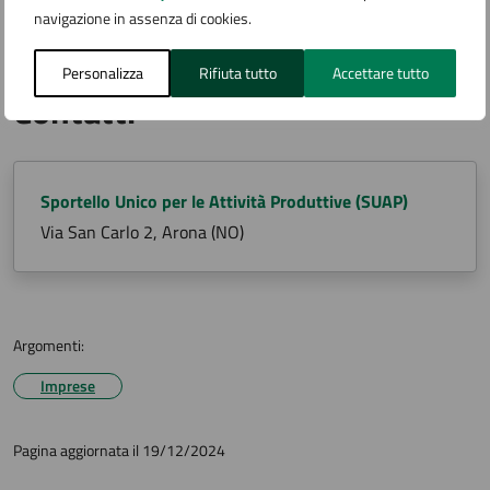
di servizio.
navigazione in assenza di cookies.
Termini e condizioni di servizio (PDF 84.75 kB)
Personalizza
Rifiuta tutto
Accettare tutto
Contatti
Sportello Unico per le Attività Produttive (SUAP)
Via San Carlo 2, Arona (NO)
Argomenti:
Imprese
Pagina aggiornata il 19/12/2024