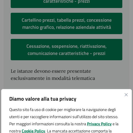
caratteristiche - prezzi
Cartellino prezzi, tabella prezzi, concessione
marchio grafico, relazione aziendale attività
Cessazione, sospensione, riattivazione,
comunicazione caratteristiche - prezzi
Le istanze devono essere presentate
esclusivamente in modalità telematica
Diamo valore alla tua privacy
Condizioni di servizio
Questo sito fa uso di cookie per migliorare la navigazione degli
utenti e per raccogliere informazioni sull'utilizzo del sito stesso.
Per conoscere i dettagli di scadenze, requisiti e altre
Per maggiori informazioni consulta la nostra
Privacy Policy
e la
informazioni importanti, leggi i termini e le condizioni
nostra
Cookie Policy
. La mancata accettazione comporta la