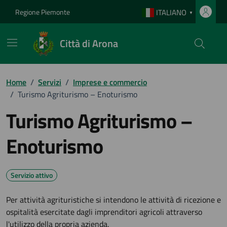
Vai ai contenuti
Vai al footer
Regione Piemonte
ITALIANO
▼
Città di Arona
Home
/
Servizi
/
Imprese e commercio
/
Turismo Agriturismo – Enoturismo
Turismo Agriturismo –
Enoturismo
Servizio attivo
Per attività agrituristiche si intendono le attività di ricezione e
ospitalità esercitate dagli imprenditori agricoli attraverso
l'utilizzo della propria azienda.