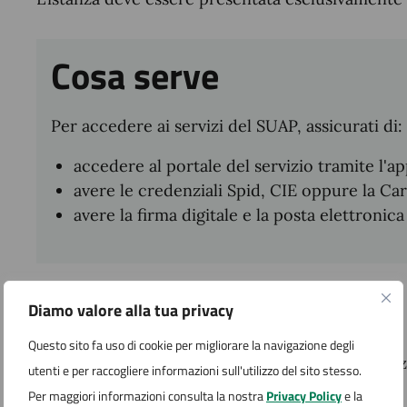
Cosa serve
Per accedere ai servizi del SUAP, assicurati di:
accedere al portale del servizio tramite l'ap
avere le credenziali Spid, CIE oppure la Car
avere la firma digitale e la posta elettronica
Cosa si ottiene
Diamo valore alla tua privacy
Questo sito fa uso di cookie per migliorare la navigazione degli
Rilascio di provvedimento dove previsto o silen
utenti e per raccogliere informazioni sull'utilizzo del sito stesso.
Per maggiori informazioni consulta la nostra
Privacy Policy
e la