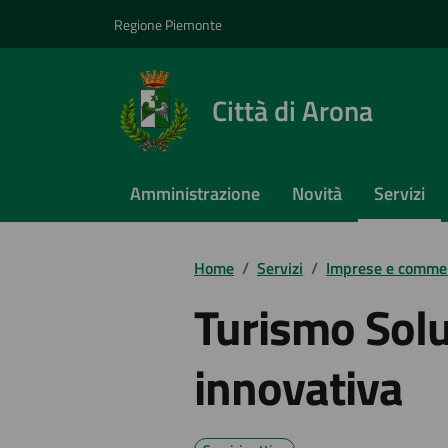
Vai ai contenuti
Vai al footer
Regione Piemonte
Città di Arona
Amministrazione
Novità
Servizi
Home
/
Servizi
/
Imprese e comme
Turismo Solu
innovativa