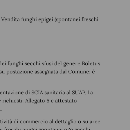
i Vendita funghi epigei (spontanei freschi
dei funghi secchi sfusi del genere Boletus
e su postazione assegnata dal Comune; è
esentazione di SCIA sanitaria al SUAP. La
richiesti: Allegato 6 e attestato
.
tività di commercio al dettaglio o su aree
hi freschi epigei spontanei e/o secchi