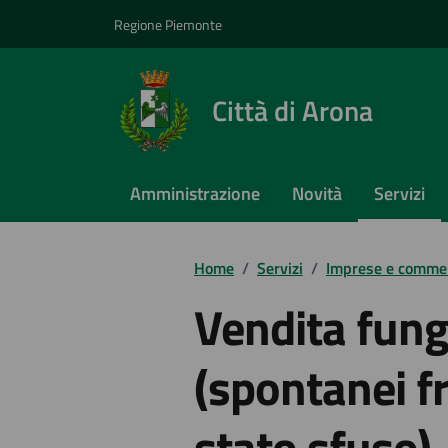
Vai ai contenuti
Vai al footer
Regione Piemonte
Città di Arona
Amministrazione
Novità
Servizi
Home
/
Servizi
/
Imprese e comme
Vendita fung
(spontanei fr
stato sfuso)