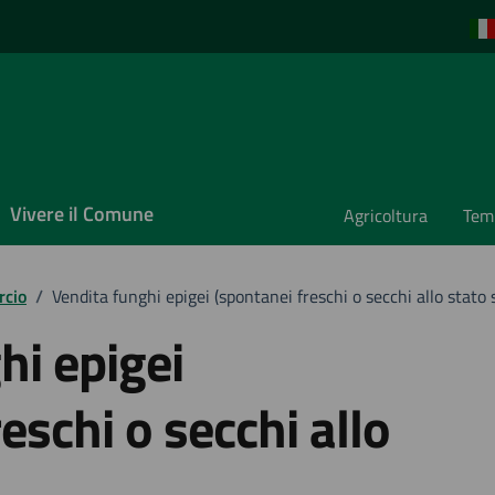
Vivere il Comune
Agricoltura
Temp
rcio
/
Vendita funghi epigei (spontanei freschi o secchi allo stato 
hi epigei
eschi o secchi allo