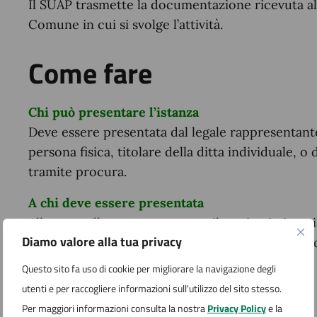
Il SUAP trasmette la documentazione ricevuta al
Comune in cui si svolge l’attività.
Come fare
Chi può presentare l’istanza
Deve essere presentata dal legale rappresentante,
persona fisica, titolare della ditta individuale,
tramite procura.
A chi deve essere presentata
Allo sportello competente per il territorio in cui s
Diamo valore alla tua privacy
oggetto dell’attività produttiva o di prestazione d
Questo sito fa uso di cookie per migliorare la navigazione degli
Come deve essere presentata
utenti e per raccogliere informazioni sull'utilizzo del sito stesso.
L’istanza deve essere presentata esclusivamente 
Per maggiori informazioni consulta la nostra
Privacy Policy
e la