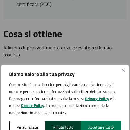
certificata (PEC)
Cosa si ottiene
Rilascio di provvedimento dove previsto o silenzio
assenso
Tempi e scadenze
Diamo valore alla tua privacy
Questo sito fa uso di cookie per migliorare la navigazione degli
I termini del procedimento sono stabiliti dalla normativa
utenti e per raccogliere informazioni sull'utilizzo del sito stesso.
vigente.
Per maggiori informazioni consulta la nostra
Privacy Policy
e la
nostra
Cookie Policy
. La mancata accettazione comporta la
Quanto costa
navigazione in assenza di cookies.
I costi per avviare l’istanza sono composti da:
Personalizza
Rifiuta tutto
Accettare tutto