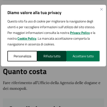
Cosa si ottiene
Diamo valore alla tua privacy
Questo sito fa uso di cookie per migliorare la navigazione degli
Autorizzazione
utenti e per raccogliere informazioni sull'utilizzo del sito stesso.
Per maggiori informazioni consulta la nostra
Privacy Policy
e la
Tempi e scadenze
nostra
Cookie Policy
. La mancata accettazione comporta la
navigazione in assenza di cookies.
I termini del procedimento sono stabiliti dalla normativa
Personalizza
Rifiuta tutto
Accettare tutto
vigente.
Quanto costa
Fare riferimento all’Ufficio della Agenzia delle dogane e
dei monopoli.