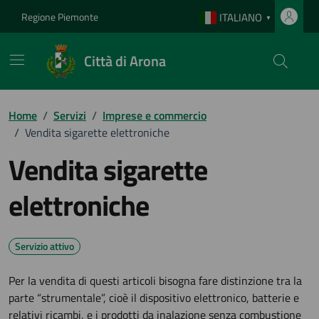
Vai ai contenuti
Vai al footer
Regione Piemonte
ITALIANO
▼
Città di Arona
Home
/
Servizi
/
Imprese e commercio
/
Vendita sigarette elettroniche
Vendita sigarette
elettroniche
Servizio attivo
Per la vendita di questi articoli bisogna fare distinzione tra la
parte “strumentale”, cioè il dispositivo elettronico, batterie e
relativi ricambi, e i prodotti da inalazione senza combustione