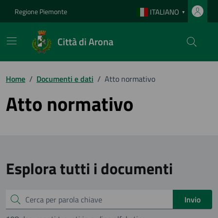
Vai ai contenuti
Vai al footer
Regione Piemonte
ITALIANO
▼
Città di Arona
Home
/
Documenti e dati
/
Atto normativo
Atto normativo
Esplora tutti i documenti
Cerca
Invio