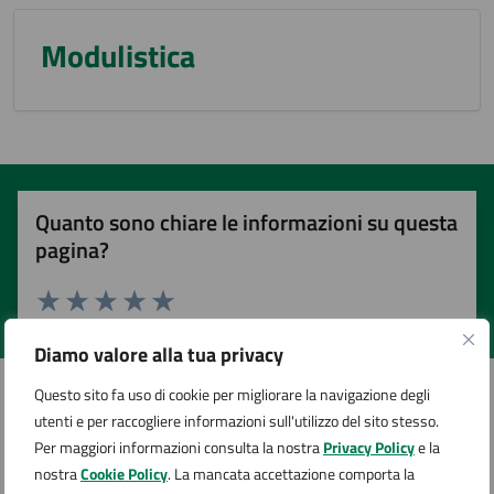
Modulistica
Quanto sono chiare le informazioni su questa
pagina?
Valuta 1 stelle su 5
Valuta 2 stelle su 5
Valuta 3 stelle su 5
Valuta 4 stelle su 5
Valuta 5 stelle su 5
Diamo valore alla tua privacy
Questo sito fa uso di cookie per migliorare la navigazione degli
utenti e per raccogliere informazioni sull'utilizzo del sito stesso.
Contatta il comune
Per maggiori informazioni consulta la nostra
Privacy Policy
e la
nostra
Cookie Policy
. La mancata accettazione comporta la