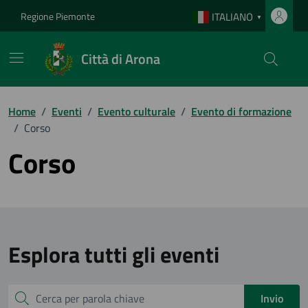
Vai ai contenuti
Vai al footer
Regione Piemonte
ITALIANO
▼
Città di Arona
Home
/
Eventi
/
Evento culturale
/
Evento di formazione
/
Corso
Corso
Esplora tutti gli eventi
Cerca
Invio