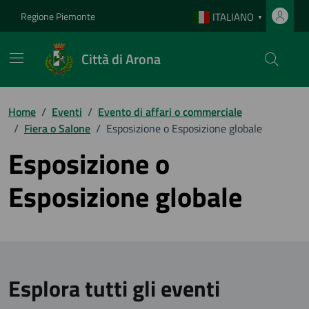
Vai ai contenuti
Vai al footer
Regione Piemonte
ITALIANO
▼
Città di Arona
Home
/
Eventi
/
Evento di affari o commerciale
/
Fiera o Salone
/
Esposizione o Esposizione globale
Esposizione o
Esposizione globale
Esplora tutti gli eventi