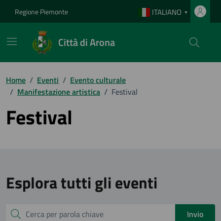
Vai ai contenuti
Vai al footer
Regione Piemonte
ITALIANO
▼
Città di Arona
Home
/
Eventi
/
Evento culturale
/
Manifestazione artistica
/
Festival
Festival
Esplora tutti gli eventi
Cerca
Invio