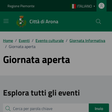
Vai ai contenuti
Vai al footer
Regione Piemonte
ITALIANO
▼
Città di Arona
Home
/
Eventi
/
Evento culturale
/
Giornata Informativa
/
Giornata aperta
Giornata aperta
Esplora tutti gli eventi
Cerca
Invio