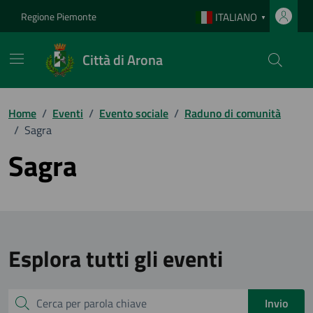
Vai ai contenuti
Vai al footer
Regione Piemonte
ITALIANO
▼
Città di Arona
Home
/
Eventi
/
Evento sociale
/
Raduno di comunità
/
Sagra
Sagra
Esplora tutti gli eventi
Cerca
Invio