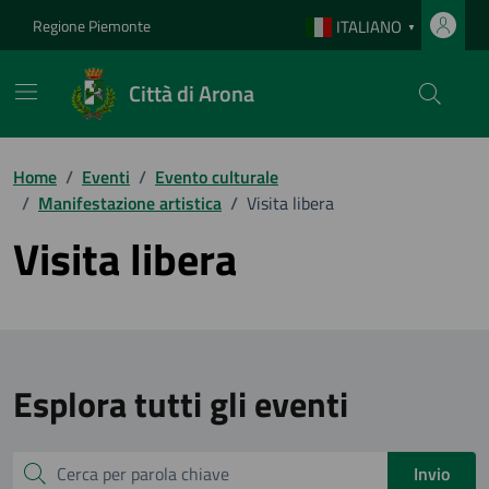
Vai ai contenuti
Vai al footer
Regione Piemonte
ITALIANO
▼
Città di Arona
Home
/
Eventi
/
Evento culturale
/
Manifestazione artistica
/
Visita libera
Visita libera
Esplora tutti gli eventi
Cerca
Invio