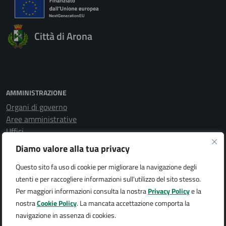
Città di Arona
AMMINISTRAZIONE
Organi di governo
Aree amministrative
Uffici
Enti e fondazioni
Diamo valore alla tua privacy
Politici
Personale amministrativo
Questo sito fa uso di cookie per migliorare la navigazione degli
Documenti e dati
utenti e per raccogliere informazioni sull'utilizzo del sito stesso.
Per maggiori informazioni consulta la nostra
Privacy Policy
e la
nostra
Cookie Policy
. La mancata accettazione comporta la
CATEGORIE DI SERVIZIO
navigazione in assenza di cookies.