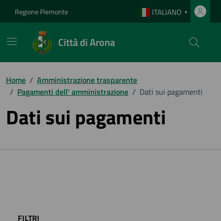
Vai ai contenuti
Vai al footer
Regione Piemonte
ITALIANO
▼
Città di Arona
Home
/
Amministrazione trasparente
/
Pagamenti dell' amministrazione
/
Dati sui pagamenti
Dati sui pagamenti
FILTRI