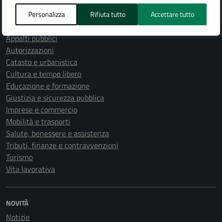
Agricoltura e pesca
Ambiente
Personalizza
Rifiuta tutto
Accettare tutto
Anagrafe e stato civile
Appalti pubblici
Autorizzazioni
Catasto e urbanistica
Cultura e tempo libero
Educazione e formazione
Giustizia e sicurezza pubblica
Imprese e commercio
Mobilità e trasporti
Salute, benessere e assistenza
Tributi, finanze e contravvenzioni
Turismo
Vita lavorativa
NOVITÀ
Notizie