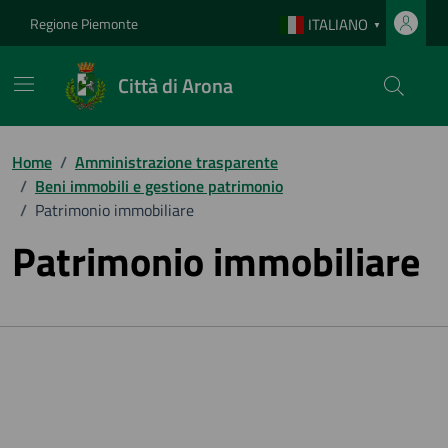
Vai ai contenuti
Vai al footer
Regione Piemonte
ITALIANO
▼
Città di Arona
Home
/
Amministrazione trasparente
/
Beni immobili e gestione patrimonio
/
Patrimonio immobiliare
Patrimonio immobiliare