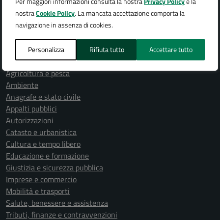
Politici
Per maggiori informazioni consulta la nostra
Privacy Policy
e la
Personale amministrativo
nostra
Cookie Policy
. La mancata accettazione comporta la
Documenti e dati
navigazione in assenza di cookies.
Personalizza
Rifiuta tutto
Accettare tutto
CATEGORIE DI SERVIZIO
Agricoltura e pesca
Ambiente
Anagrafe e stato civile
Appalti pubblici
Autorizzazioni
Catasto e urbanistica
Cultura e tempo libero
Educazione e formazione
Giustizia e sicurezza pubblica
Imprese e commercio
Mobilità e trasporti
Salute, benessere e assistenza
Tributi, finanze e contravvenzioni