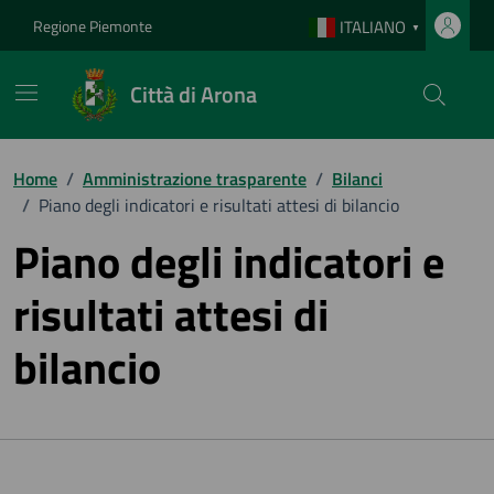
Vai ai contenuti
Vai al footer
Regione Piemonte
ITALIANO
▼
Città di Arona
Home
/
Amministrazione trasparente
/
Bilanci
/
Piano degli indicatori e risultati attesi di bilancio
Piano degli indicatori e
risultati attesi di
bilancio