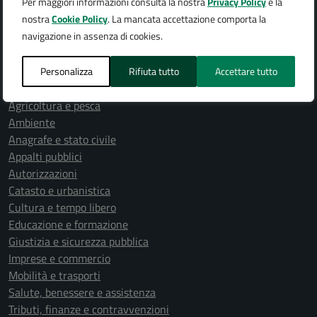
Politici
Per maggiori informazioni consulta la nostra
Privacy Policy
e la
Personale amministrativo
nostra
Cookie Policy
. La mancata accettazione comporta la
Documenti e dati
navigazione in assenza di cookies.
Personalizza
Rifiuta tutto
Accettare tutto
CATEGORIE DI SERVIZIO
Agricoltura e pesca
Ambiente
Anagrafe e stato civile
Appalti pubblici
Autorizzazioni
Catasto e urbanistica
Cultura e tempo libero
Educazione e formazione
Giustizia e sicurezza pubblica
Imprese e commercio
Mobilità e trasporti
Salute, benessere e assistenza
Tributi, finanze e contravvenzioni