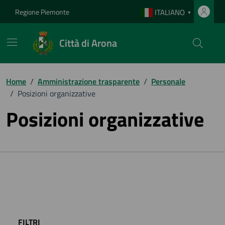
Vai ai contenuti
Vai al footer
Regione Piemonte
ITALIANO
▼
Città di Arona
Home
/
Amministrazione trasparente
/
Personale
/
Posizioni organizzative
Posizioni organizzative
FILTRI