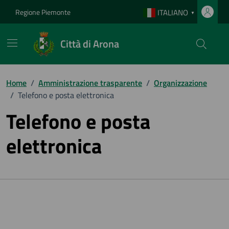
Vai ai contenuti
Vai al footer
Regione Piemonte
ITALIANO
▼
Città di Arona
Home
/
Amministrazione trasparente
/
Organizzazione
/
Telefono e posta elettronica
Telefono e posta
elettronica