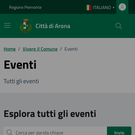
Vai ai contenuti
Vai al footer
Regione Piemonte
ITALIANO
▼
Città di Arona
Home
/
Vivere il Comune
/
Eventi
Eventi
Tutti gli eventi
Esplora tutti gli eventi
Cerca
Invio