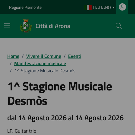
Vai ai contenuti
Vai al footer
Regione Piemonte
ITALIANO
▼
Città di Arona
Home
/
Vivere il Comune
/
Eventi
/
Manifestazione musicale
/
1^ Stagione Musicale Desmòs
1^ Stagione Musicale
Desmòs
dal 14 Agosto 2026 al 14 Agosto 2026
LFJ Guitar trio