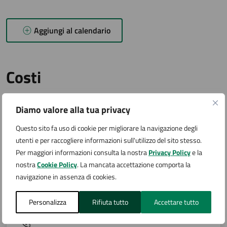
Aggiungi al calendario
Costi
Diamo valore alla tua privacy
Ingresso a offerta libera
Questo sito fa uso di cookie per migliorare la navigazione degli
utenti e per raccogliere informazioni sull'utilizzo del sito stesso.
Per maggiori informazioni consulta la nostra
Privacy Policy
e la
nostra
Cookie Policy
. La mancata accettazione comporta la
Contatti
navigazione in assenza di cookies.
Personalizza
Rifiuta tutto
Accettare tutto
Associazione Desmòs