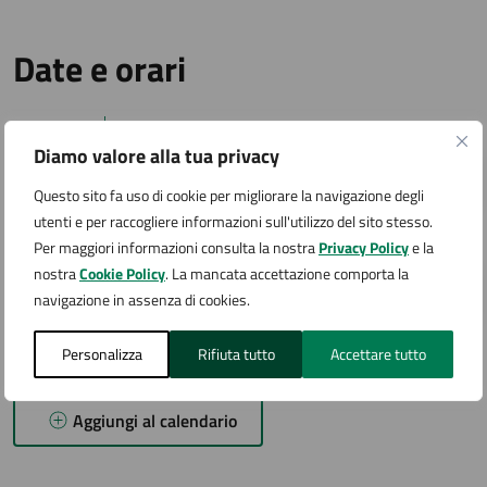
Date e orari
03
Diamo valore alla tua privacy
18:30 - Inizio evento
SET
Questo sito fa uso di cookie per migliorare la navigazione degli
utenti e per raccogliere informazioni sull'utilizzo del sito stesso.
03
Per maggiori informazioni consulta la nostra
Privacy Policy
e la
nostra
Cookie Policy
. La mancata accettazione comporta la
19:30 - Fine evento
navigazione in assenza di cookies.
SET
Personalizza
Rifiuta tutto
Accettare tutto
Aggiungi al calendario