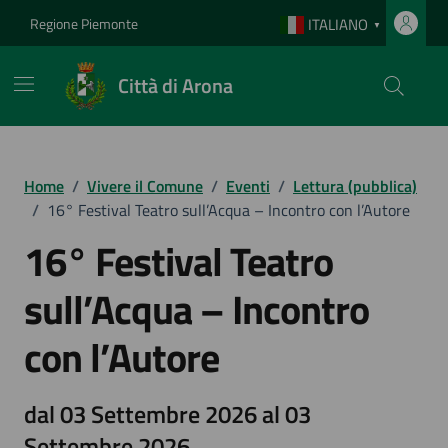
Vai ai contenuti
Vai al footer
Regione Piemonte
ITALIANO
▼
Città di Arona
Home
/
Vivere il Comune
/
Eventi
/
Lettura (pubblica)
/
16° Festival Teatro sull’Acqua – Incontro con l’Autore
16° Festival Teatro
sull’Acqua – Incontro
con l’Autore
dal 03 Settembre 2026 al 03
Settembre 2026