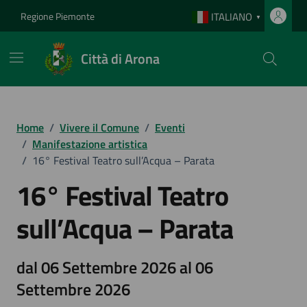
Vai ai contenuti
Vai al footer
Regione Piemonte
ITALIANO
▼
Città di Arona
Home
/
Vivere il Comune
/
Eventi
/
Manifestazione artistica
/
16° Festival Teatro sull’Acqua – Parata
16° Festival Teatro
sull’Acqua – Parata
dal 06 Settembre 2026 al 06
Settembre 2026