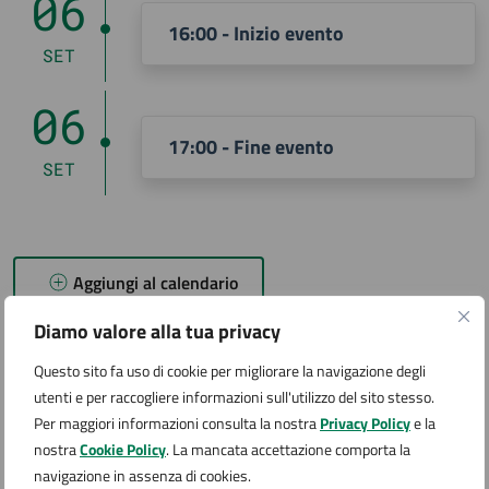
06
16:00 - Inizio evento
SET
06
17:00 - Fine evento
SET
Aggiungi al calendario
Diamo valore alla tua privacy
Costi
Questo sito fa uso di cookie per migliorare la navigazione degli
utenti e per raccogliere informazioni sull'utilizzo del sito stesso.
Per maggiori informazioni consulta la nostra
Privacy Policy
e la
nostra
Cookie Policy
. La mancata accettazione comporta la
Ingresso gratuito
navigazione in assenza di cookies.