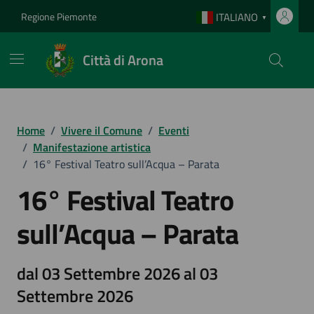
Vai ai contenuti
Vai al footer
Regione Piemonte
ITALIANO
▼
Città di Arona
Home
/
Vivere il Comune
/
Eventi
/
Manifestazione artistica
/
16° Festival Teatro sull’Acqua – Parata
16° Festival Teatro
sull’Acqua – Parata
dal 03 Settembre 2026 al 03
Settembre 2026