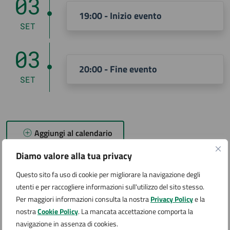
03
19:00 - Inizio evento
SET
03
20:00 - Fine evento
SET
Aggiungi al calendario
Diamo valore alla tua privacy
Costi
Questo sito fa uso di cookie per migliorare la navigazione degli
utenti e per raccogliere informazioni sull'utilizzo del sito stesso.
Per maggiori informazioni consulta la nostra
Privacy Policy
e la
nostra
Cookie Policy
. La mancata accettazione comporta la
Ingresso gratuito
navigazione in assenza di cookies.