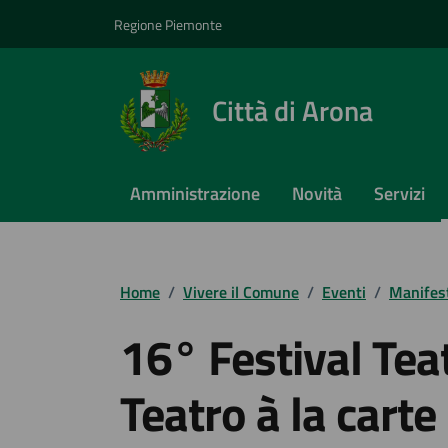
Vai ai contenuti
Vai al footer
Regione Piemonte
Città di Arona
Amministrazione
Novità
Servizi
Home
/
Vivere il Comune
/
Eventi
/
Manifest
16° Festival Tea
Teatro à la carte