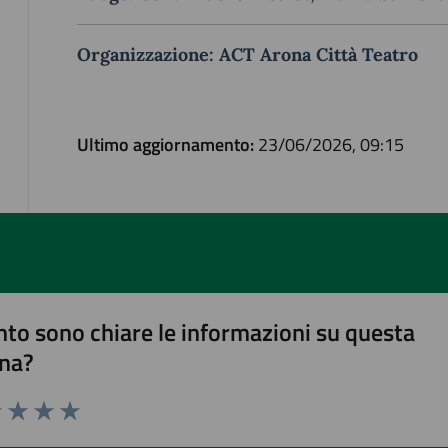
Organizzazione: ACT Arona Città Teatro
Ultimo aggiornamento:
23/06/2026, 09:15
to sono chiare le informazioni su questa
na?
1 stelle su 5
uta 2 stelle su 5
Valuta 3 stelle su 5
Valuta 4 stelle su 5
Valuta 5 stelle su 5