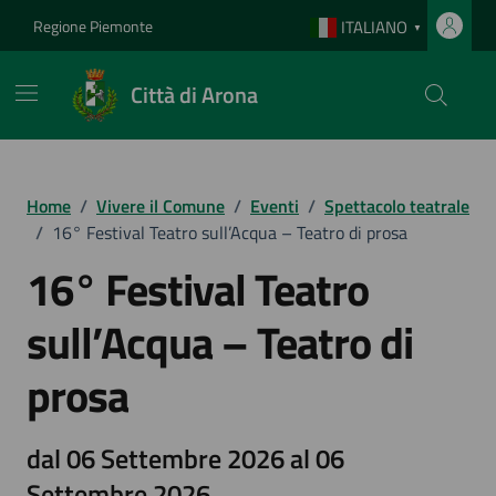
Vai ai contenuti
Vai al footer
Regione Piemonte
ITALIANO
▼
Città di Arona
Home
/
Vivere il Comune
/
Eventi
/
Spettacolo teatrale
/
16° Festival Teatro sull’Acqua – Teatro di prosa
16° Festival Teatro
sull’Acqua – Teatro di
prosa
dal 06 Settembre 2026 al 06
Settembre 2026