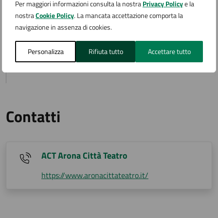
Per maggiori informazioni consulta la nostra
Privacy Policy
e la
nostra
Cookie Policy
. La mancata accettazione comporta la
Posto unico
navigazione in assenza di cookies.
€ 17,60
Personalizza
Rifiuta tutto
Accettare tutto
(€16,00 + e 1,50 prevendita)
Contatti
ACT Arona Città Teatro
https://www.aronacittateatro.it/