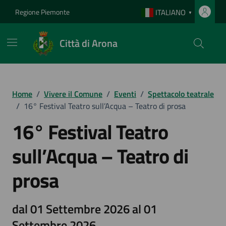
Vai ai contenuti
Vai al footer
Regione Piemonte
ITALIANO
▼
Città di Arona
Home
/
Vivere il Comune
/
Eventi
/
Spettacolo teatrale
/
16° Festival Teatro sull’Acqua – Teatro di prosa
16° Festival Teatro
sull’Acqua – Teatro di
prosa
dal 01 Settembre 2026 al 01
Settembre 2026