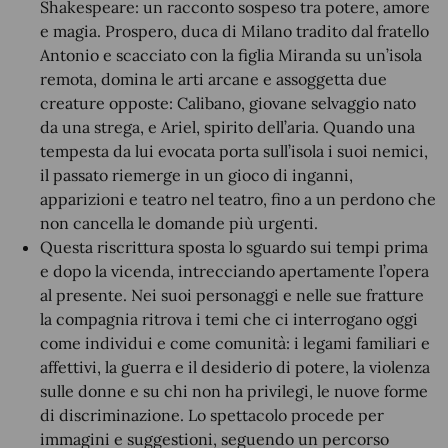
Shakespeare: un racconto sospeso tra potere, amore
e magia. Prospero, duca di Milano tradito dal fratello
Antonio e scacciato con la figlia Miranda su un’isola
remota, domina le arti arcane e assoggetta due
creature opposte: Calibano, giovane selvaggio nato
da una strega, e Ariel, spirito dell’aria. Quando una
tempesta da lui evocata porta sull’isola i suoi nemici,
il passato riemerge in un gioco di inganni,
apparizioni e teatro nel teatro, fino a un perdono che
non cancella le domande più urgenti.
Questa riscrittura sposta lo sguardo sui tempi prima
e dopo la vicenda, intrecciando apertamente l’opera
al presente. Nei suoi personaggi e nelle sue fratture
la compagnia ritrova i temi che ci interrogano oggi
come individui e come comunità: i legami familiari e
affettivi, la guerra e il desiderio di potere, la violenza
sulle donne e su chi non ha privilegi, le nuove forme
di discriminazione. Lo spettacolo procede per
immagini e suggestioni, seguendo un percorso