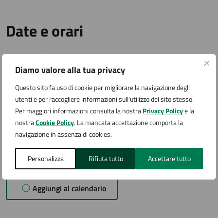
Date e orari
01
Diamo valore alla tua privacy
21:00 - Inizio evento
SET
Questo sito fa uso di cookie per migliorare la navigazione degli
utenti e per raccogliere informazioni sull'utilizzo del sito stesso.
01
Per maggiori informazioni consulta la nostra
Privacy Policy
e la
nostra
Cookie Policy
. La mancata accettazione comporta la
22:00 - Fine evento
navigazione in assenza di cookies.
SET
Personalizza
Rifiuta tutto
Accettare tutto
Aggiungi al calendario