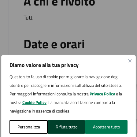
A chi è rivolto
Tutti
Date e orari
04
Diamo valore alla tua privacy
18:00 - Inizio evento
Questo sito fa uso di cookie per migliorare la navigazione degli
SET
utenti e per raccogliere informazioni sull'utilizzo del sito stesso.
Per maggiori informazioni consulta la nostra
Privacy Policy
e la
04
nostra
Cookie Policy
. La mancata accettazione comporta la
21:00 - Fine evento
navigazione in assenza di cookies.
SET
Personalizza
Rifiuta tutto
Accettare tutto