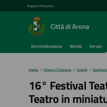
Vai ai contenuti
Vai al footer
Regione Piemonte
Città di Arona
Amministrazione
Novità
Servizi
Home
/
Vivere il Comune
/
Eventi
/
Spettaco
16° Festival Tea
Teatro in miniat