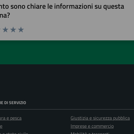
to sono chiare le informazioni su questa
na?
1 stelle su 5
uta 2 stelle su 5
Valuta 3 stelle su 5
Valuta 4 stelle su 5
Valuta 5 stelle su 5
E DI SERVIZIO
ura e pesca
Giustizia e sicurezza pubblica
e
Imprese e commercio