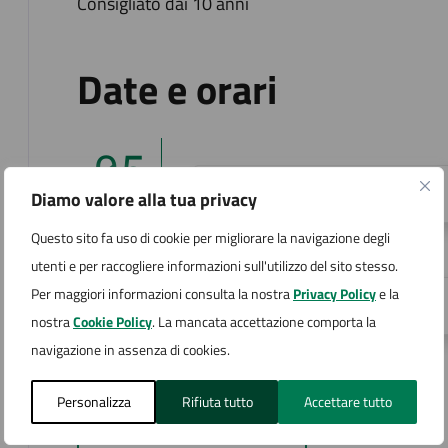
Consigliato dai 10 anni
Date e orari
05
16:30 - Inizio evento
Diamo valore alla tua privacy
SET
Questo sito fa uso di cookie per migliorare la navigazione degli
05
utenti e per raccogliere informazioni sull'utilizzo del sito stesso.
Per maggiori informazioni consulta la nostra
Privacy Policy
e la
20:30 - Fine evento
nostra
Cookie Policy
. La mancata accettazione comporta la
SET
navigazione in assenza di cookies.
Personalizza
Rifiuta tutto
Accettare tutto
Aggiungi al calendario